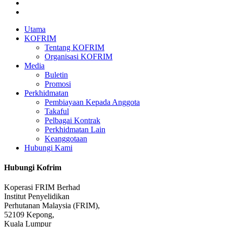
instagram
tiktok
Close
Utama
Menu
KOFRIM
Tentang KOFRIM
Organisasi KOFRIM
Media
Buletin
Promosi
Perkhidmatan
Pembiayaan Kepada Anggota
Takaful
Pelbagai Kontrak
Perkhidmatan Lain
Keanggotaan
Hubungi Kami
Hubungi Kofrim
Koperasi FRIM Berhad
Institut Penyelidikan
Perhutanan Malaysia (FRIM),
52109 Kepong,
Kuala Lumpur