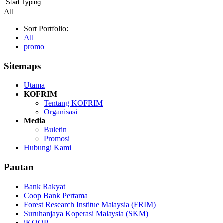
Close
All
Search
Sort Portfolio:
All
promo
Sitemaps
Utama
KOFRIM
Tentang KOFRIM
Organisasi
Media
Buletin
Promosi
Hubungi Kami
Pautan
Bank Rakyat
Coop Bank Pertama
Forest Research Institue Malaysia (FRIM)
Suruhanjaya Koperasi Malaysia (SKM)
iKOOP