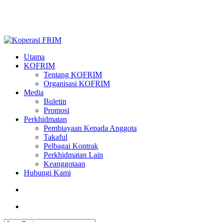
Skip
to
main
content
search
Menu
Utama
KOFRIM
Tentang KOFRIM
Organisasi KOFRIM
Media
Buletin
Promosi
Perkhidmatan
Pembiayaan Kepada Anggota
Takaful
Pelbagai Kontrak
Perkhidmatan Lain
Keanggotaan
Hubungi Kami
search
Menu