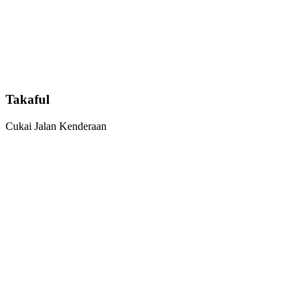
Takaful
Cukai Jalan Kenderaan
566
Anggota
2.44
Modal
400