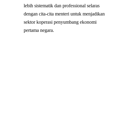
lebih sistematik dan professional selaras
dengan cita-cita menteri untuk menjadikan
sektor koperasi penyumbang ekonomi
pertama negara.
Memastikan perjalanan aktiviti kredit,
perkhidmatan, pelaburan dan lain-lain
dengan lebih efisyen.