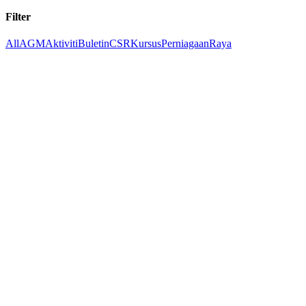
Filter
All
AGM
Aktiviti
Buletin
CSR
Kursus
Perniagaan
Raya