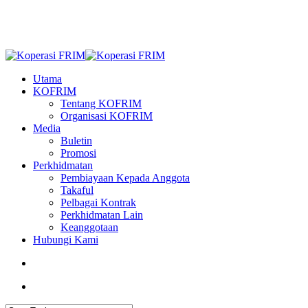
Skip
to
main
content
search
Menu
Utama
KOFRIM
Tentang KOFRIM
Organisasi KOFRIM
Media
Buletin
Promosi
Perkhidmatan
Pembiayaan Kepada Anggota
Takaful
Pelbagai Kontrak
Perkhidmatan Lain
Keanggotaan
Hubungi Kami
search
Menu